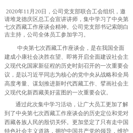
2020年11月20日
，
公司
党支部
联合
工会组织
，
邀
请堆龙德庆区总工会宣讲讲师
，
集中
学习
了
中央第
七次西藏工作座谈会精神
。
公司
党支部
书记索朗白
吉主持，公司全体员工
参加学习。
中央第七次西藏工作座谈会，是在我国全面
建成小康社会决胜在望、即将开启全面建设社会主
义现代化国家新征程的历史时刻召开的一次重要会
议，是以习近平同志为核心的党中央从战略和全局
高度考量、谋划推进新时代西藏工作、擘画社会主
义现代化新西藏美好蓝图的一次重要会议。
通过此次
集中
学习活动，
让广大员工
更加了解
到了
中央第七次西藏工作座谈会的历史定位
和
党对
西藏各族人民的殷切关怀
。
更加
坚定
了只有走中国
特色社会主义道路
，
拥护中国共产党
的领导
，
维护