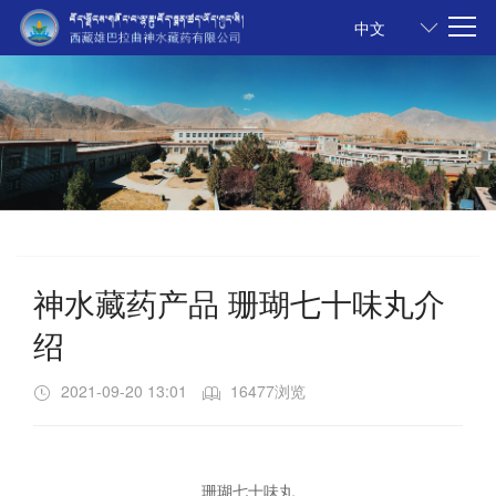
中文
中文
神水藏药产品 珊瑚七十味丸介
绍
2021-09-20 13:01
16477浏览
珊瑚七十味丸