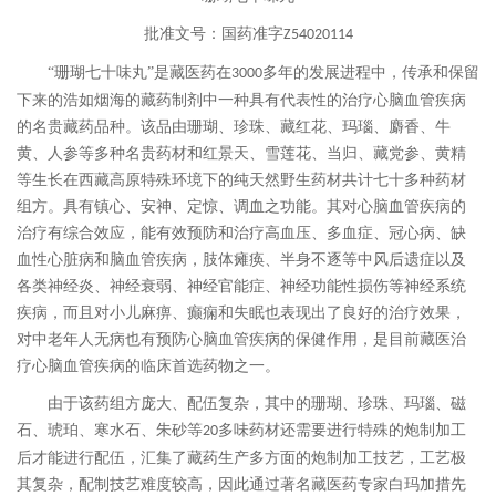
批准文号：国药准字
Z54020114
“珊瑚七十味丸”是藏医药在
多年的发展进程中，传承和保留
3000
下来的浩如烟海的藏药制剂中一种具有代表性的治疗心脑血管疾病
的名贵藏药品种。该品由珊瑚、珍珠、藏红花、玛瑙、麝香、牛
黄、人参等多种名贵药材和红景天、雪莲花、当归、藏党参、黄精
等生长在西藏高原特殊环境下的纯天然野生药材共计七十多种药材
组方。具有镇心、安神、定惊、调血之功能。其对心脑血管疾病的
治疗有综合效应，能有效预防和治疗高血压、多血症、冠心病、缺
血性心脏病和脑血管疾病，肢体瘫痪、半身不逐等中风后遗症以及
各类神经炎、神经衰弱、神经官能症、神经功能性损伤等神经系统
疾病，而且对小儿麻痹、癫痫和失眠也表现出了良好的治疗效果，
对中老年人无病也有预防心脑血管疾病的保健作用，是目前藏医治
疗心脑血管疾病的临床首选药物之一。
由于该药组方庞大、配伍复杂，其中的珊瑚、珍珠、玛瑙、磁
石、琥珀、寒水石、朱砂等
多味药材还需要进行特殊的炮制加工
20
后才能进行配伍，汇集了藏药生产多方面的炮制加工技艺，工艺极
其复杂，配制技艺难度较高，因此通过著名藏医药专家白玛加措先