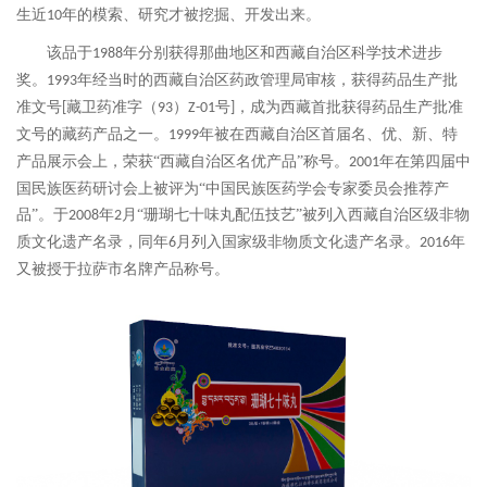
生近
年的模索、研究才被挖掘、开发出来。
10
该品于
年分别获得那曲地区和西藏自治区科学技术进步
1988
奖。
年经当时的西藏自治区药政管理局审核，获得药品生产批
1993
准文号
藏卫药准字（
）
号
，成为西藏首批获得药品生产批准
[
93
Z-01
]
文号的藏药产品之一。
年被在西藏自治区首届名、优、新、特
1999
产品展示会上，荣获“西藏自治区名优产品”称号。
年在第四届中
2001
国民族医药研讨会上被评为“中国民族医药学会专家委员会推荐产
品”。于
年
月“珊瑚七十味丸配伍技艺”被列入西藏自治区级非物
2008
2
质文化遗产名录，同年
月列入国家级非物质文化遗产名录。
年
6
2016
又被授于拉萨市名牌产品称号。